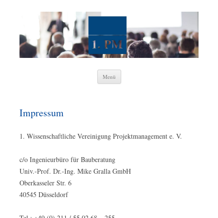
1. Wissenschaftliche Vereinigung
Projektmanagement e. V.
Zum
Menü
Inhalt
springen
Impressum
1. Wissenschaftliche Vereinigung Projektmanagement e. V.
c/o Ingenieurbüro für Bauberatung
Univ.-Prof. Dr.-Ing. Mike Gralla GmbH
Oberkasseler Str. 6
40545 Düsseldorf
Tel.: +49 (0) 211 / 55 02 68 – 255