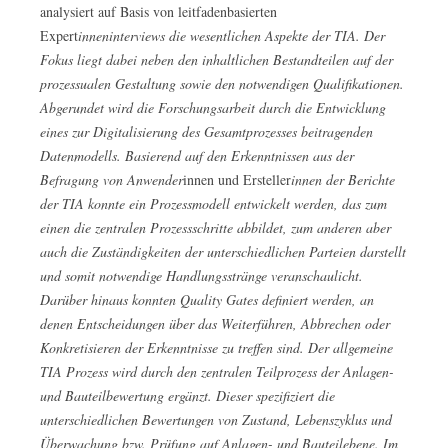
analysiert auf Basis von leitfadenbasierten
Expert
inneninterviews die wesentlichen Aspekte der TIA. Der
Fokus liegt dabei neben den inhaltlichen Bestandteilen auf der
prozessualen Gestaltung sowie den notwendigen Qualifikationen.
Abgerundet wird die Forschungsarbeit durch die Entwicklung
eines zur Digitalisierung des Gesamtprozesses beitragenden
Datenmodells. Basierend auf den Erkenntnissen aus der
Befragung von Anwender
innen und Ersteller
innen der Berichte
der TIA konnte ein Prozessmodell entwickelt werden, das zum
einen die zentralen Prozessschritte abbildet, zum anderen aber
auch die Zuständigkeiten der unterschiedlichen Parteien darstellt
und somit notwendige Handlungsstränge veranschaulicht.
Darüber hinaus konnten Quality Gates definiert werden, an
denen Entscheidungen über das Weiterführen, Abbrechen oder
Konkretisieren der Erkenntnisse zu treffen sind. Der allgemeine
TIA Prozess wird durch den zentralen Teilprozess der Anlagen-
und Bauteilbewertung ergänzt. Dieser spezifiziert die
unterschiedlichen Bewertungen von Zustand, Lebenszyklus und
Überwachung bzw. Prüfung auf Anlagen- und Bauteilebene. Im