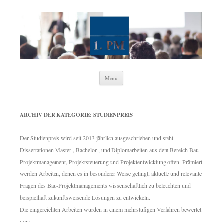
1. Wissenschaftliche Vereinigung
Projektmanagement e. V.
Zum
Menü
Inhalt
springen
ARCHIV DER KATEGORIE:
STUDIENPREIS
Der Studienpreis wird seit 2013 jährlich ausgeschrieben und steht
Dissertationen Master-, Bachelor-, und Diplomarbeiten aus dem Bereich Bau-
Projektmanagement, Projektsteuerung und Projektentwicklung offen. Prämiert
werden Arbeiten, denen es in besonderer Weise gelingt, aktuelle und relevante
Fragen des Bau-Projektmanagements wissenschaftlich zu beleuchten und
beispielhaft zukunftsweisende Lösungen zu entwickeln.
Die eingereichten Arbeiten wurden in einem mehrstufigen Verfahren bewertet
von: