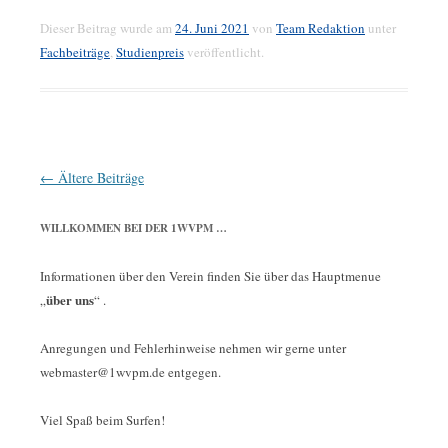
Dieser Beitrag wurde am
24. Juni 2021
von
Team Redaktion
unter
Fachbeiträge
,
Studienpreis
veröffentlicht.
Beitrags-
←
Ältere Beiträge
Navigation
WILLKOMMEN BEI DER 1WVPM …
Informationen über den Verein finden Sie über das Hauptmenue
über uns
„
“ .
Anregungen und Fehlerhinweise nehmen wir gerne unter
webmaster@1wvpm.de entgegen.
Viel Spaß beim Surfen!