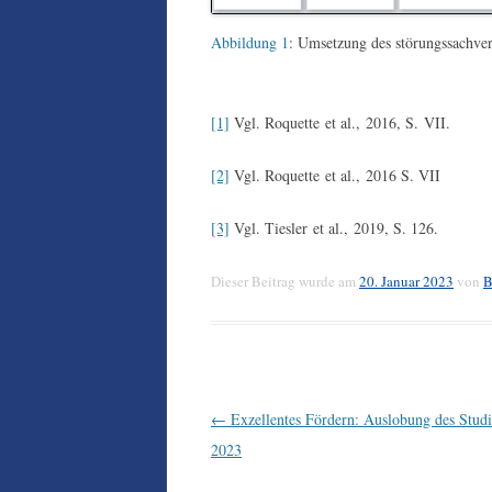
Abbildung 1
: Umsetzung des störungssachve
[1]
Vgl. Roquette et al., 2016, S. VII.
[2]
Vgl. Roquette et al., 2016 S. VII
[3]
Vgl. Tiesler et al., 2019, S. 126.
Dieser Beitrag wurde am
20. Januar 2023
von
B
Beitrags-
←
Exzellentes Fördern: Auslobung des Studi
Navigation
2023