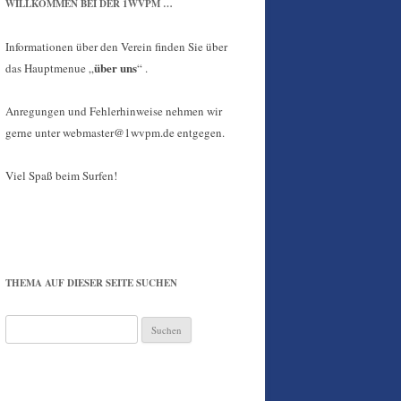
WILLKOMMEN BEI DER 1WVPM …
Informationen über den Verein finden Sie über
über uns
das Hauptmenue „
“ .
Anregungen und Fehlerhinweise nehmen wir
gerne unter webmaster@1wvpm.de entgegen.
Viel Spaß beim Surfen!
THEMA AUF DIESER SEITE SUCHEN
Suchen
nach: