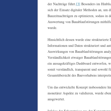
der Nachträge führt.
[3]
Besonders im Hinblick
sich der Einsatz digitaler Methoden an, um d
Bauzeitnachträgen zu optimieren, sodass in de
Auswertung von Bauablaufstörungen mithilfe 
wurde.
Hinsichtlich dessen wurde eine strukturierte 
Informationen und Daten strukturiert und auto
Auswirkungen von Bauablaufstörungen analys
Verständlichkeit etwaiger Bauablaufstörunge
ein aussagekräftiges Dashboard entworfen, wel
somit verständlich, transparent und sowohl fü
Gesamtübersicht des Bauvorhabens interpreti
Um das entwickelte Konzept insbesondere hin
monetärer Aspekte zu validieren, wurde eben
ausgewertet.
Infolge der Erkenntnisse aus der Konzeptan