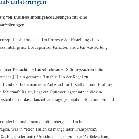
auablaufstörungen
tz von Business Intelligence Lösungen für eine
laufstörungen
EDER
onzept für die bestehenden Prozesse der Erstellung eines
ss Intelligence Lösungen zur teilautomatisierten Auswertung
n unter Betrachtung bauzeitrelevanter Störungssachverhalte
stehen,
[1]
ein gestörter Bauablauf in der Regel zu
ührt und der hohe manuelle Aufwand für Erstellung und Prüfung
fehleranfällig ist, liegt ein Optimierungsansatz in diesem
steht darin, dass Bauzeitnachträge gemeinhin als „überhöht und
Komplexität und einem damit einhergehenden hohen
rägen, was in vielen Fällen zu mangelnder Transparenz,
r Sachlage oder unter Umständen sogar zu einer Zurückweisung