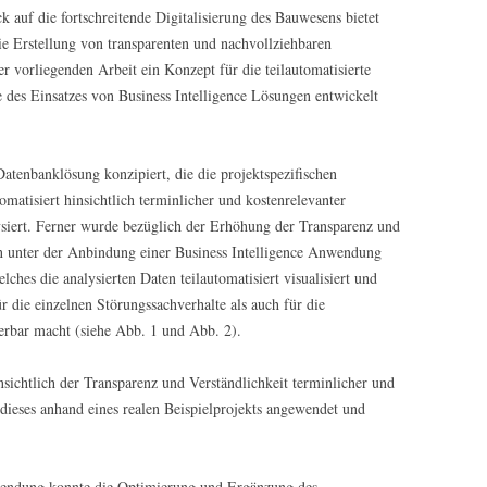
 auf die fortschreitende Digitalisierung des Bauwesens bietet
ie Erstellung von transparenten und nachvollziehbaren
r vorliegenden Arbeit ein Konzept für die teilautomatisierte
des Einsatzes von Business Intelligence Lösungen entwickelt
Datenbanklösung konzipiert, die die projektspezifischen
matisiert hinsichtlich terminlicher und kostenrelevanter
iert. Ferner wurde bezüglich der Erhöhung der Transparenz und
n unter der Anbindung einer Business Intelligence Anwendung
ches die analysierten Daten teilautomatisiert visualisiert und
r die einzelnen Störungssachverhalte als auch für die
erbar macht (siehe Abb. 1 und Abb. 2).
sichtlich der Transparenz und Verständlichkeit terminlicher und
dieses anhand eines realen Beispielprojekts angewendet und
wendung konnte die Optimierung und Ergänzung des