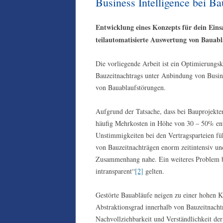
Business Intelligence bei B
ZIELE
ZIELGRUPPE
Entwicklung eines Konzepts für dein Einsa
teilautomatisierte Auswertung von Bauab
VORSTAND UND MITGLI
Die vorliegende Arbeit ist ein Optimierungsk
Bauzeitnachtrags unter Anbindung von Busine
von Bauablaufstörungen.
Aufgrund der Tatsache, dass bei Bauprojekte
häufig Mehrkosten in Höhe von 30 – 50% ent
Unstimmigkeiten bei den Vertragsparteien f
von Bauzeitnachträgen enorm zeitintensiv und 
Zusammenhang nahe. Ein weiteres Problem be
intransparent“
[2]
gelten.
Gestörte Bauabläufe neigen zu einer hohen 
Abstraktionsgrad innerhalb von Bauzeitnacht
Nachvollziehbarkeit und Verständlichkeit de