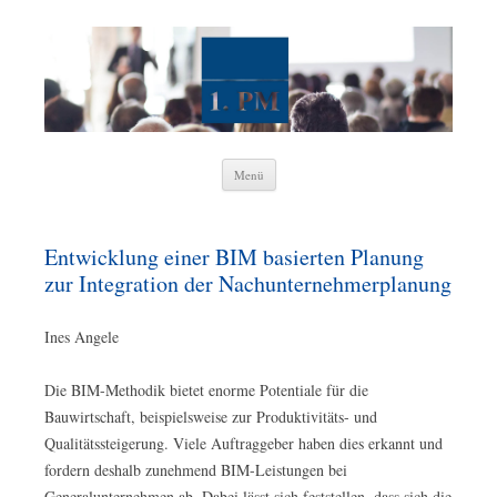
1. Wissenschaftliche Vereinigung
Projektmanagement e. V.
Zum
Menü
Inhalt
springen
Entwicklung einer BIM basierten Planung
zur Integration der Nachunternehmerplanung
Ines Angele
Die BIM-Methodik bietet enorme Potentiale für die
Bauwirtschaft, beispielsweise zur Produktivitäts- und
Qualitätssteigerung. Viele Auftraggeber haben dies erkannt und
fordern deshalb zunehmend BIM-Leistungen bei
Generalunternehmen ab. Dabei lässt sich feststellen, dass sich die