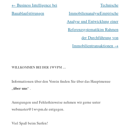
Beitrags-
←
Business Intelligence bei
Technische
Navigation
Bauablaufstörungen
ImmobilienanalyseEmpirische
Analyse und Entwicklung einer
Referenzsystematikim Rahmen
der Durchführung von
Immobilientransaktionen
→
WILLKOMMEN BEI DER 1WVPM …
Informationen über den Verein finden Sie über das Hauptmenue
über uns
„
“ .
Anregungen und Fehlerhinweise nehmen wir gerne unter
webmaster@1wvpm.de entgegen.
Viel Spaß beim Surfen!