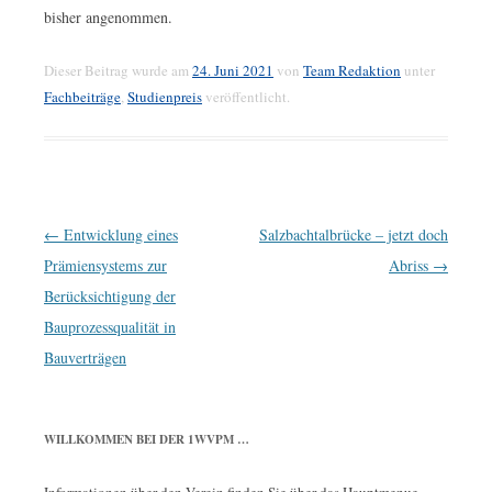
bisher angenommen.
Dieser Beitrag wurde am
24. Juni 2021
von
Team Redaktion
unter
Fachbeiträge
,
Studienpreis
veröffentlicht.
Beitrags-
←
Entwicklung eines
Salzbachtalbrücke – jetzt doch
Navigation
Prämiensystems zur
Abriss
→
Berücksichtigung der
Bauprozessqualität in
Bauverträgen
WILLKOMMEN BEI DER 1WVPM …