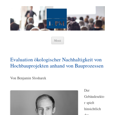
1. Wissenschaftliche Vereinigung
Projektmanagement e. V.
Zum
Menü
Inhalt
springen
Evaluation ökologischer Nachhaltigkeit von
Hochbauprojekten anhand von Bauprozessen
Von Benjamin Slosharek
Der
Gebäudesekto
r spielt
hinsichtlich
des