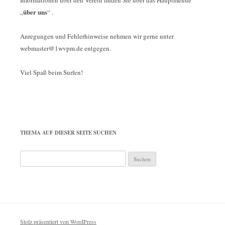
Informationen über den Verein finden Sie über das Hauptmenue
über uns
„
“ .
Anregungen und Fehlerhinweise nehmen wir gerne unter
webmaster@1wvpm.de entgegen.
Viel Spaß beim Surfen!
THEMA AUF DIESER SEITE SUCHEN
Suchen
nach:
Stolz präsentiert von WordPress