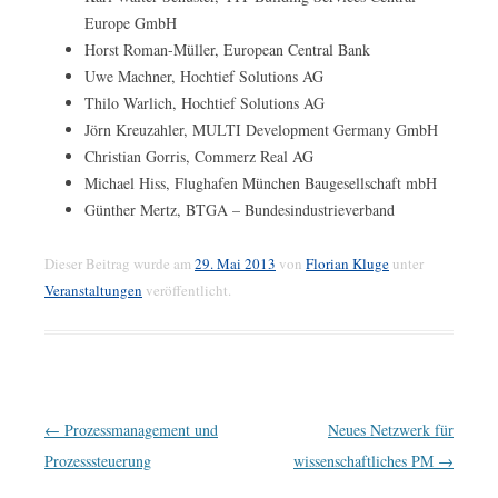
Europe GmbH
Horst Roman-Müller, European Central Bank
Uwe Machner, Hochtief Solutions AG
Thilo Warlich, Hochtief Solutions AG
Jörn Kreuzahler, MULTI Development Germany GmbH
Christian Gorris, Commerz Real AG
Michael Hiss, Flughafen München Baugesellschaft mbH
Günther Mertz, BTGA – Bundesindustrieverband
Dieser Beitrag wurde am
29. Mai 2013
von
Florian Kluge
unter
Veranstaltungen
veröffentlicht.
Beitrags-
←
Prozessmanagement und
Neues Netzwerk für
Navigation
Prozesssteuerung
wissenschaftliches PM
→