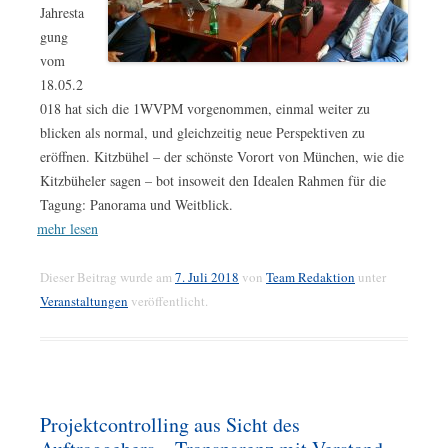
Jahresta
gung
vom
18.05.2
018 hat sich die 1WVPM vorgenommen, einmal weiter zu
blicken als normal, und gleichzeitig neue Perspektiven zu
eröffnen. Kitzbühel – der schönste Vorort von München, wie die
Kitzbüheler sagen – bot insoweit den Idealen Rahmen für die
Tagung: Panorama und Weitblick.
mehr lesen
Dieser Beitrag wurde am
7. Juli 2018
von
Team Redaktion
unter
Veranstaltungen
veröffentlicht.
Projektcontrolling aus Sicht des