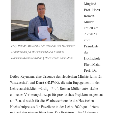
Mitglied
Prof. Horst
Roman-
Müller
erhielt am
2.9.2020
vom
Präsidenten
Prof. Roman-Müller mit der Urkunde des Hessischen
der
Ministeriums für Wissenschaft und Kunst ©
Hochschule
Hochschulkommunikation | Hochschule RheinMain
RheinMain,
Prof. Dr.
Detlev Reymann, eine Urkunde des Hessischen Ministeriums für
Wissenschaft und Kunst (HMWK), die sein Engagement in der
Lehre ausdrücklich würdigt. Prof. Roman-Müller entwickelte
ein neues Vorlesungskonzept für praxisnahes Projektmanagement
am Bau, das sich für die Wettbewerbsrunde des Hessischen
Hochschulpreises für Exzellenz in der Lehre 2020 qualifizierte
und auf den vierten Platz kam. Die Preisjury – fünf Lehrende,