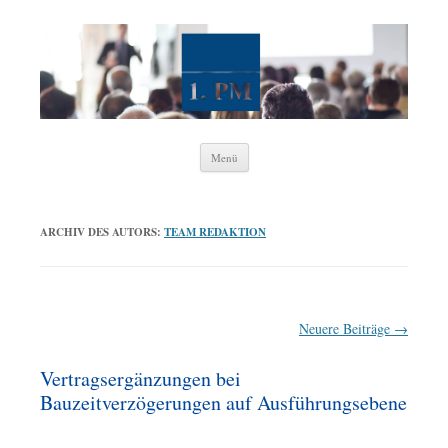
1. Wissenschaftliche Vereinigung
Projektmanagement e. V.
Zum
Menü
Inhalt
springen
ARCHIV DES AUTORS:
TEAM REDAKTION
Beitrags-
Neuere Beiträge
→
Navigation
Vertragsergänzungen bei
Bauzeitverzögerungen auf Ausführungsebene